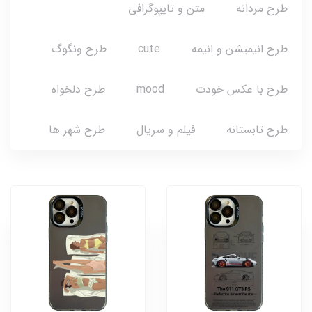
طرح مردانه
متن و تایپوگرافی
طرح انیمیشن و انیمه
cute
طرح ونگوگ
طرح با عکس خودت
mood
طرح دلخواه
طرح تابستانه
فیلم و سریال
طرح شهر ها