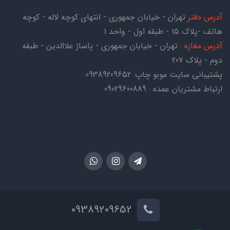
آدرس دفتر
تهران - خیابان جمهوری - انتهای کوچه لاله - کوچه
هاتف -پلاک ۱۵ - طبقه اول - واحد ۱
آدرس مغازه
: تهران - خیابان جمهوری - پاساژ علاالدین - طبقه
دوم - پلاک 207
پشتیبانی سایت موبو چاپ:
09389209652
ارتباط مشتریان عمده : 09029600889
09389209652