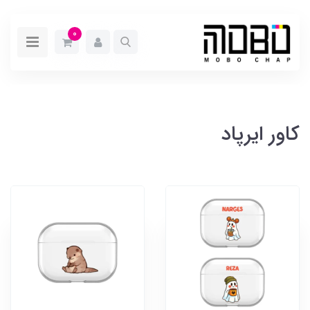
0
کاور ایرپاد