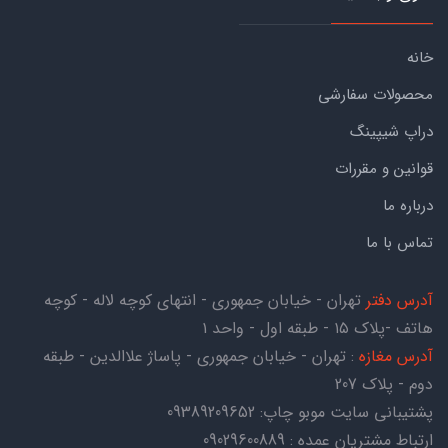
خانه
محصولات سفارشی
دراپ شیپینگ
قوانین و مقررات
درباره ما
تماس با ما
آدرس دفتر
تهران - خیابان جمهوری - انتهای کوچه لاله - کوچه
هاتف -پلاک ۱۵ - طبقه اول - واحد ۱
آدرس مغازه
: تهران - خیابان جمهوری - پاساژ علاالدین - طبقه
دوم - پلاک 207
پشتیبانی سایت موبو چاپ:
09389209652
ارتباط مشتریان عمده : 09029600889