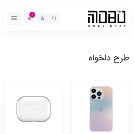
0
طرح دلخواه