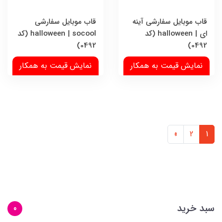
قاب موبایل سفارشی آینه
قاب موبایل سفارشی
ای | halloween (کد
halloween | socool (کد
0492)
0492)
نمایش قیمت به همکار
نمایش قیمت به همکار
»
2
1
سبد خرید
0