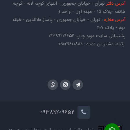
آدرس دفتر
تهران - خیابان جمهوری - انتهای کوچه لاله - کوچه
هاتف -پلاک ۱۵ - طبقه اول - واحد ۱
آدرس مغازه
: تهران - خیابان جمهوری - پاساژ علاالدین - طبقه
دوم - پلاک 207
پشتیبانی سایت موبو چاپ:
09389209652
ارتباط مشتریان عمده : 09029600889
09389209652