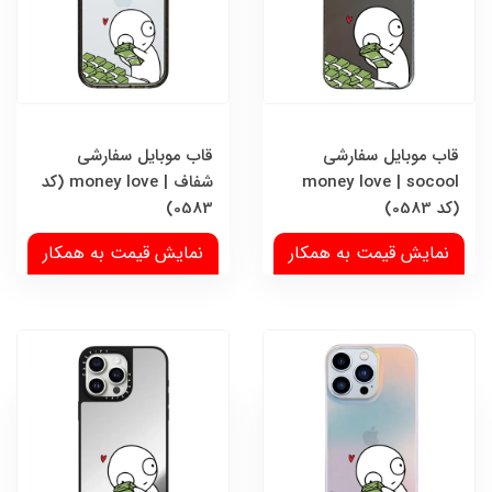
قاب موبایل سفارشی
قاب موبایل سفارشی
money love | socool
شفاف | money love (کد
(کد 0583)
0583)
نمایش قیمت به همکار
نمایش قیمت به همکار