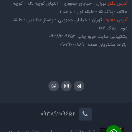
آدرس دفتر
تهران - خیابان جمهوری - انتهای کوچه لاله - کوچه
هاتف -پلاک ۱۵ - طبقه اول - واحد ۱
آدرس مغازه
: تهران - خیابان جمهوری - پاساژ علاالدین - طبقه
دوم - پلاک 207
پشتیبانی سایت موبو چاپ:
09389209652
ارتباط مشتریان عمده : 09029600889
09389209652