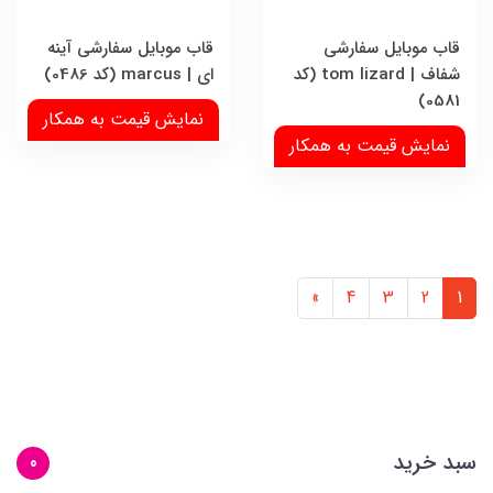
قاب موبایل سفارشی
قاب موبایل سفارشی آینه
شفاف | tom lizard (کد
ای | marcus (کد 0486)
0581)
نمایش قیمت به همکار
نمایش قیمت به همکار
»
4
3
2
1
سبد خرید
0