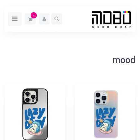
0
mood