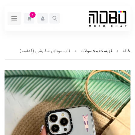
0
خانه
فهرست محصولات
قاب موبایل سفارشی (کد0001)