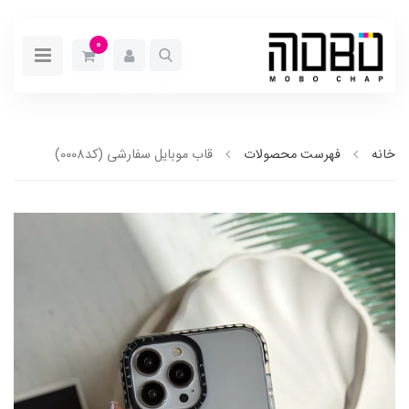
0
خانه
فهرست محصولات
قاب موبایل سفارشی (کد0008)