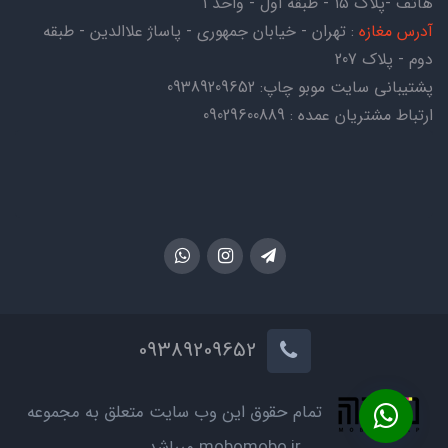
هاتف -پلاک ۱۵ - طبقه اول - واحد ۱
آدرس مغازه
: تهران - خیابان جمهوری - پاساژ علاالدین - طبقه
دوم - پلاک 207
پشتیبانی سایت موبو چاپ:
09389209652
ارتباط مشتریان عمده : 09029600889
09389209652
تمام حقوق این وب سایت متعلق به مجموعه
mobomobo.ir میباشد