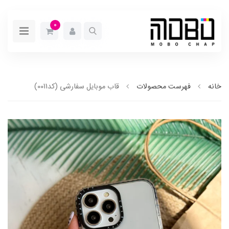
0
خانه
فهرست محصولات
قاب موبایل سفارشی (کد0011)