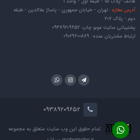
هاتف -پلاک ۱۵ - طبقه اول - واحد ۱
آدرس مغازه
: تهران - خیابان جمهوری - پاساژ علاالدین - طبقه
دوم - پلاک 207
پشتیبانی سایت موبو چاپ:
09389209652
ارتباط مشتریان عمده : 09029600889
09389209652
تمام حقوق این وب سایت متعلق به مجموعه
mobomobo.ir میباشد