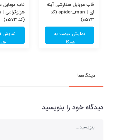
سفارشی
قاب موبایل سفارشی آینه
قاب موبایل 
spider_ma
ای | spider_man (کد
ه
0573)
(کد 0573)
یمت به
نمایش قیمت به
نمایش ق
ار
همکار
همک
دیدگاه‌ها
دیدگاه خود را بنویسید