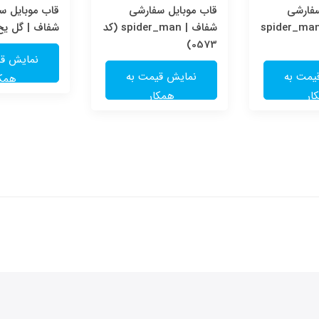
سفارشی
قاب موبایل سفارشی
قاب موبایل س
ولوگرامی | spider_man
شفاف | spider_man (کد
شفاف | گل یخ (کد
0573)
نمایش قی
یمت به
نمایش قیمت به
همکا
ار
همکار