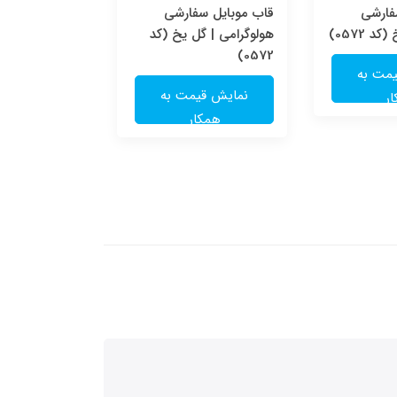
فارشی
قاب موبایل سفارشی
قاب موبایل سف
 0572)
هولوگرامی | گل یخ (کد
ای | گل یخ (کد 572
0572)
مت به
نمایش قی
نمایش قیمت به
ر
همکا
همکار