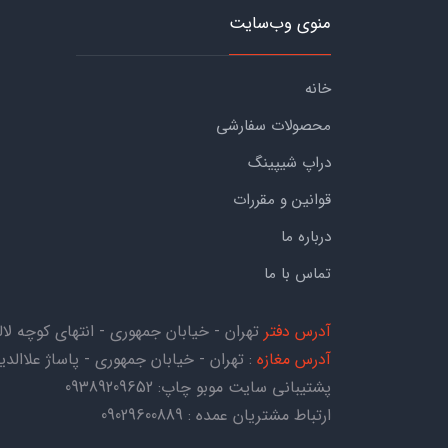
منوی وب‌سایت
خانه
محصولات سفارشی
دراپ شیپینگ
قوانین و مقررات
درباره ما
تماس با ما
آدرس دفتر
تهران - خیابان جمهوری - انتهای کوچه لاله - کوچه هاتف 
آدرس مغازه
: تهران - خیابان جمهوری - پاساژ علاالدین 
پشتیبانی سایت موبو چاپ:
09389209652
ارتباط مشتریان عمده : 09029600889