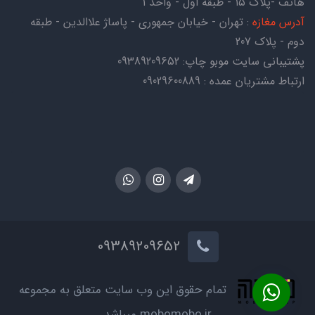
هاتف -پلاک ۱۵ - طبقه اول - واحد ۱
آدرس مغازه
: تهران - خیابان جمهوری - پاساژ علاالدین - طبقه
دوم - پلاک 207
پشتیبانی سایت موبو چاپ:
09389209652
ارتباط مشتریان عمده : 09029600889
09389209652
تمام حقوق این وب سایت متعلق به مجموعه
mobomobo.ir میباشد