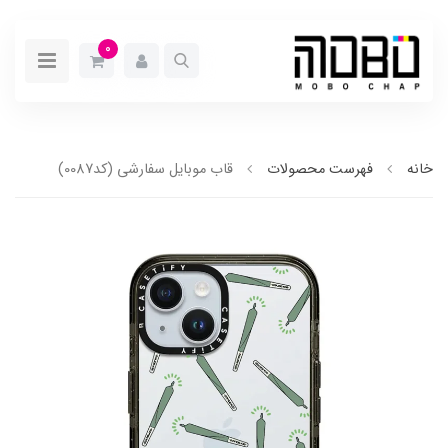
0
خانه
فهرست محصولات
قاب موبایل سفارشی (کد0087)