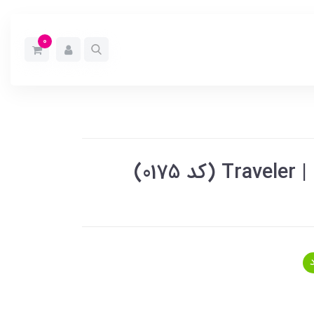
0
01)