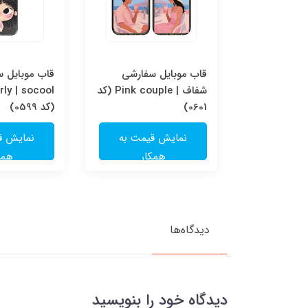
قاب موبایل سفارشی Pink
قاب موبایل سفارشی
قاب موبایل 
couple | socool (کد
شفاف | Pink couple (کد
ly | socool
0601)
(کد 0599)
یمت به
نمایش قیمت به
نمایش ق
ار
همکار
همک
دیدگاه‌ها
دیدگاه خود را بنویسید