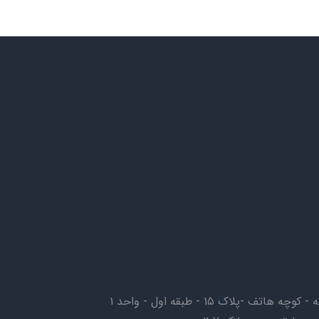
-پلاک ۱۵ - طبقه اول - واحد ۱