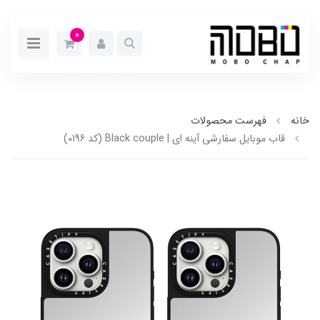
0
خانه
فهرست محصولات
قاب موبایل سفارشی آینه ای | Black couple (کد 0196)