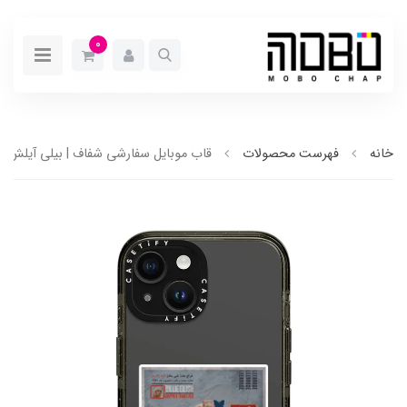
0
خانه
فهرست محصولات
قاب موبایل سفارشی شفاف | بیلی آیلش (کد203