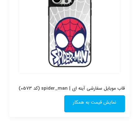
قاب موبایل سفارشی آینه ای | spider_man (کد 0573)
نمایش قیمت به همکار