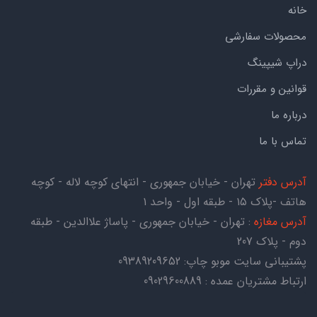
خانه
محصولات سفارشی
دراپ شیپینگ
قوانین و مقررات
درباره ما
تماس با ما
آدرس دفتر
تهران - خیابان جمهوری - انتهای کوچه لاله - کوچه
هاتف -پلاک ۱۵ - طبقه اول - واحد ۱
آدرس مغازه
: تهران - خیابان جمهوری - پاساژ علاالدین - طبقه
دوم - پلاک 207
پشتیبانی سایت موبو چاپ:
09389209652
ارتباط مشتریان عمده : 09029600889