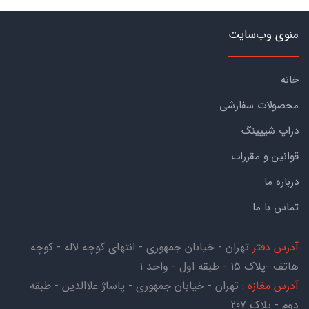
منوی وب‌سایت
خانه
محصولات سفارشی
دراپ شیپینگ
قوانین و مقررات
درباره ما
تماس با ما
آدرس دفتر
تهران - خیابان جمهوری - انتهای کوچه لاله - کوچه
هاتف -پلاک ۱۵ - طبقه اول - واحد ۱
آدرس مغازه
: تهران - خیابان جمهوری - پاساژ علاالدین - طبقه
دوم - پلاک 207