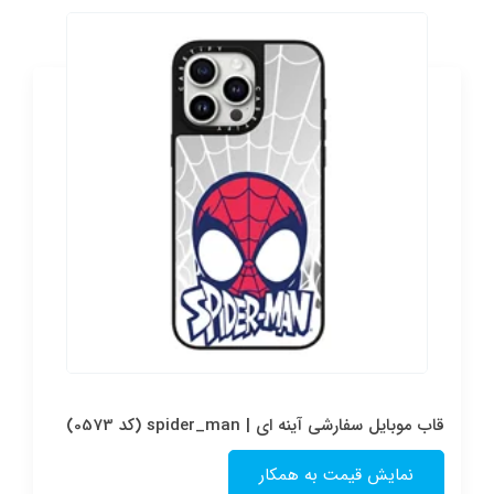
قاب موبایل سفارشی آینه ای | spider_man (کد 0573)
نمایش قیمت به همکار