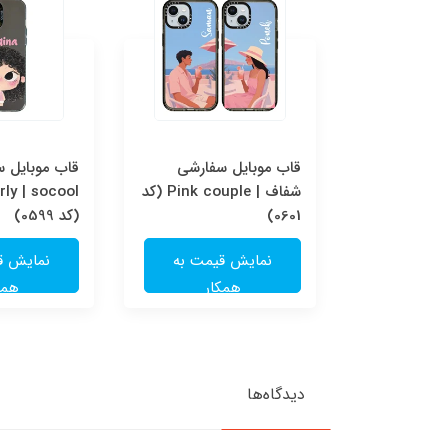
قاب موبایل سفارشی Pink
قاب موبایل سفارشی
قاب موبایل 
couple | socool (کد
شفاف | Pink couple (کد
ly | socool
0601)
(کد 0599)
یمت به
نمایش قیمت به
نمایش ق
ار
همکار
همک
دیدگاه‌ها