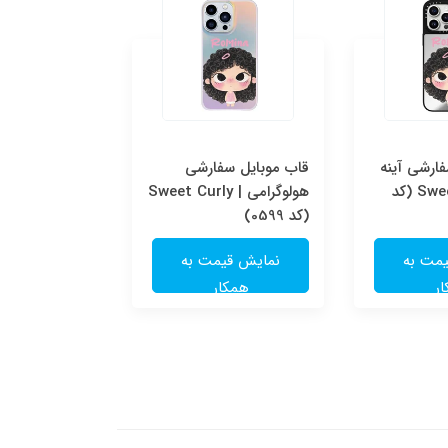
ارشی آینه
قاب موبایل سفارشی
قاب موبایل س
ای | Sweet Curly (کد
هولوگرامی | Sweet Curly
شفاف | e
(کد 0599)
(کد 0598)
مت به
نمایش قیمت به
نمایش قی
ر
همکار
همکا