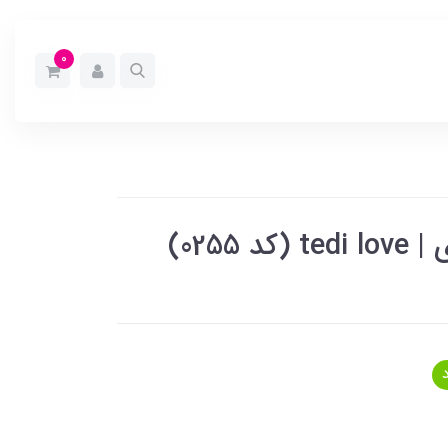
0
0255)