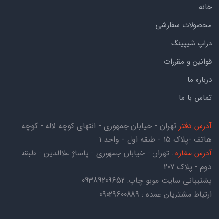
خانه
محصولات سفارشی
دراپ شیپینگ
قوانین و مقررات
درباره ما
تماس با ما
آدرس دفتر
تهران - خیابان جمهوری - انتهای کوچه لاله - کوچه
هاتف -پلاک ۱۵ - طبقه اول - واحد ۱
آدرس مغازه
: تهران - خیابان جمهوری - پاساژ علاالدین - طبقه
دوم - پلاک 207
پشتیبانی سایت موبو چاپ:
09389209652
ارتباط مشتریان عمده : 09029600889