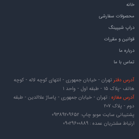
خانه
محصولات سفارشی
دراپ شیپینگ
قوانین و مقررات
درباره ما
تماس با ما
آدرس دفتر
تهران - خیابان جمهوری - انتهای کوچه لاله - کوچه
هاتف -پلاک ۱۵ - طبقه اول - واحد ۱
آدرس مغازه
: تهران - خیابان جمهوری - پاساژ علاالدین - طبقه
دوم - پلاک 207
پشتیبانی سایت موبو چاپ:
09389209652
ارتباط مشتریان عمده : 09029600889