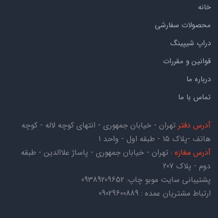
خانه
محصولات سفارشی
دراپ شیپینگ
قوانین و مقررات
درباره ما
تماس با ما
آدرس دفتر
تهران - خیابان جمهوری - انتهای کوچه لاله - کوچه
هاتف -پلاک ۱۵ - طبقه اول - واحد ۱
آدرس مغازه
: تهران - خیابان جمهوری - پاساژ علاالدین - طبقه
دوم - پلاک 207
پشتیبانی سایت موبو چاپ:
09389209652
ارتباط مشتریان عمده : 09029600889