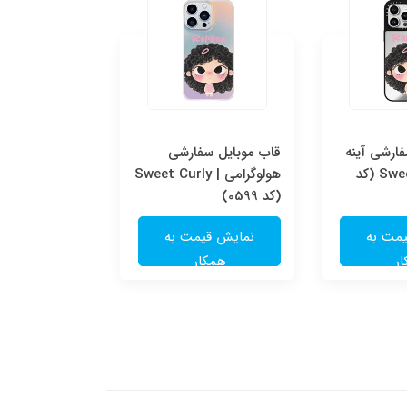
ارشی آینه
قاب موبایل سفارشی
قاب موبایل س
ای | Sweet Curly (کد
هولوگرامی | Sweet Curly
شفاف | e
(کد 0599)
(کد 0598)
مت به
نمایش قیمت به
نمایش قی
ر
همکار
همکا