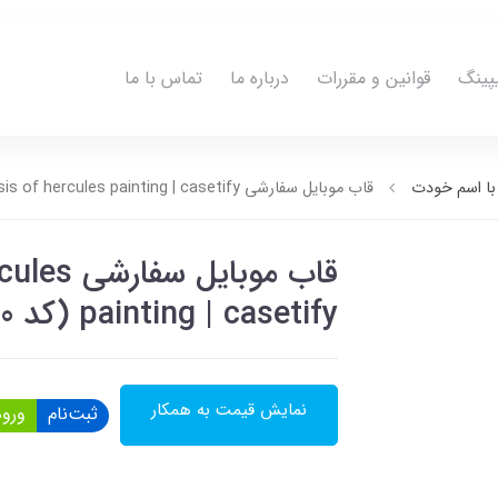
پینگ
قوانین و مقررات
درباره ما
تماس با ما
ا اسم خودت
قاب موبایل سفارشی apotheosis of hercules painting | casetify (کد 0320)
قاب موبای
painting | casetify (کد 0320)
نمایش قیمت به همکار
ثبت‌نام
ورود