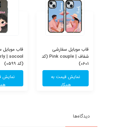
قاب موبایل سفارشی Pink
قاب موبایل سفارشی
قاب موبایل 
couple | socool (کد
شفاف | Pink couple (کد
ly | socool
0601)
(کد 0599)
یمت به
نمایش قیمت به
نمایش ق
ار
همکار
همک
دیدگاه‌ها