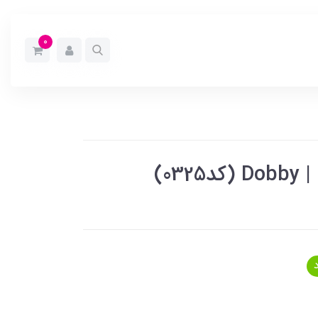
0
03)