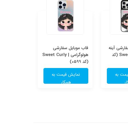
ارشی آینه
قاب موبایل سفارشی
قاب موبایل س
ای | Sweet Curly (کد
هولوگرامی | Sweet Curly
شفاف | e
(کد 0599)
(کد 0598)
مت به
نمایش قیمت به
نمایش قی
ر
همکار
همکا