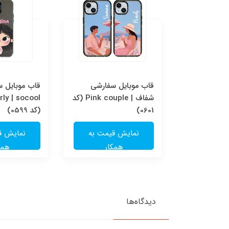
قاب موبایل سفارشی Pink
قاب موبایل سفارشی
قاب موبایل 
couple | socool (کد
شفاف | Pink couple (کد
ly | socool
0601)
(کد 0599)
یمت به
نمایش قیمت به
نمایش ق
ار
همکار
همک
دیدگاه‌ها