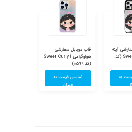
ارشی آینه
قاب موبایل سفارشی
قاب موبایل س
ای | Sweet Curly (کد
هولوگرامی | Sweet Curly
شفاف | e
(کد 0599)
(کد 0598)
مت به
نمایش قیمت به
نمایش قی
ر
همکار
همکا