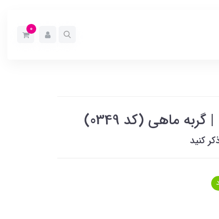
0
به ماهی (کد 0349)
کر کنید