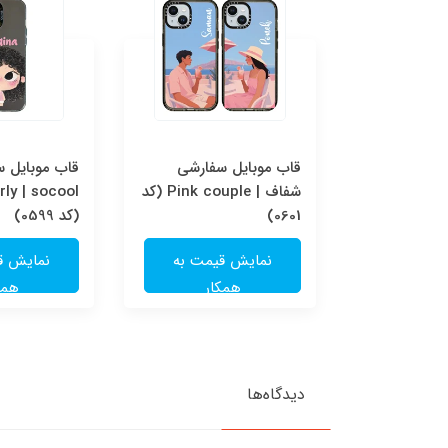
قاب موبایل سفارشی Pink
قاب موبایل سفارشی
قاب موبایل 
couple | socool (کد
شفاف | Pink couple (کد
ly | socool
0601)
(کد 0599)
یمت به
نمایش قیمت به
نمایش ق
ار
همکار
همک
دیدگاه‌ها