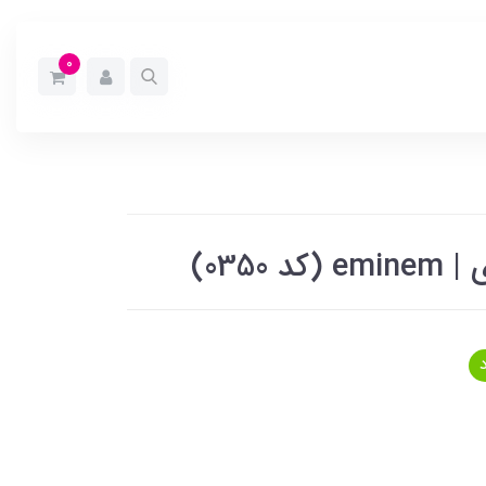
0
0350)