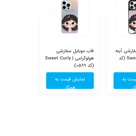
ارشی آینه
قاب موبایل سفارشی
قاب موبایل س
ای | Sweet Curly (کد
هولوگرامی | Sweet Curly
شفاف | e
(کد 0599)
(کد 0598)
مت به
نمایش قیمت به
نمایش قی
ر
همکار
همکا