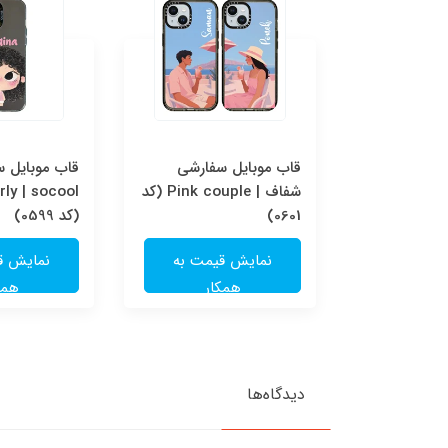
قاب موبایل سفارشی Pink
قاب موبایل سفارشی
قاب موبایل 
couple | socool (کد
شفاف | Pink couple (کد
ly | socool
0601)
(کد 0599)
یمت به
نمایش قیمت به
نمایش ق
ار
همکار
همک
دیدگاه‌ها