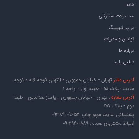
خانه
محصولات سفارشی
دراپ شیپینگ
قوانین و مقررات
درباره ما
تماس با ما
آدرس دفتر
تهران - خیابان جمهوری - انتهای کوچه لاله - کوچه
هاتف -پلاک ۱۵ - طبقه اول - واحد ۱
آدرس مغازه
: تهران - خیابان جمهوری - پاساژ علاالدین - طبقه
دوم - پلاک 207
پشتیبانی سایت موبو چاپ:
09389209652
ارتباط مشتریان عمده : 09029600889