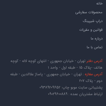
خانه
محصولات سفارشی
دراپ شیپینگ
قوانین و مقررات
درباره ما
تماس با ما
آدرس دفتر
تهران - خیابان جمهوری - انتهای کوچه لاله - کوچه
هاتف -پلاک ۱۵ - طبقه اول - واحد ۱
آدرس مغازه
: تهران - خیابان جمهوری - پاساژ علاالدین - طبقه
دوم - پلاک 207
پشتیبانی سایت موبو چاپ:
09389209652
ارتباط مشتریان عمده : 09029600889