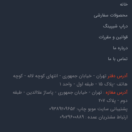
خانه
محصولات سفارشی
دراپ شیپینگ
قوانین و مقررات
درباره ما
تماس با ما
آدرس دفتر
تهران - خیابان جمهوری - انتهای کوچه لاله - کوچه
هاتف -پلاک ۱۵ - طبقه اول - واحد ۱
آدرس مغازه
: تهران - خیابان جمهوری - پاساژ علاالدین - طبقه
دوم - پلاک 207
پشتیبانی سایت موبو چاپ:
09389209652
ارتباط مشتریان عمده : 09029600889