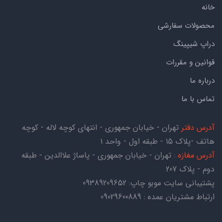
خانه
محصولات سفارشی
دراپ شیپینگ
قوانین و مقررات
درباره ما
تماس با ما
آدرس دفتر
تهران - خیابان جمهوری - انتهای کوچه لاله - کوچه
هاتف -پلاک ۱۵ - طبقه اول - واحد ۱
آدرس مغازه
: تهران - خیابان جمهوری - پاساژ علاالدین - طبقه
دوم - پلاک 207
پشتیبانی سایت موبو چاپ:
09389209652
ارتباط مشتریان عمده : 09029600889