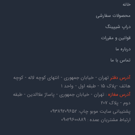
خانه
محصولات سفارشی
دراپ شیپینگ
قوانین و مقررات
درباره ما
تماس با ما
آدرس دفتر
تهران - خیابان جمهوری - انتهای کوچه لاله - کوچه
هاتف -پلاک ۱۵ - طبقه اول - واحد ۱
آدرس مغازه
: تهران - خیابان جمهوری - پاساژ علاالدین - طبقه
دوم - پلاک 207
پشتیبانی سایت موبو چاپ:
09389209652
ارتباط مشتریان عمده : 09029600889