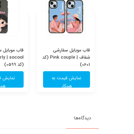
قاب موبایل سفارشی Pink
قاب موبایل سفارشی
قاب موبایل 
couple | socool (کد
شفاف | Pink couple (کد
ly | socool
0601)
(کد 0599)
یمت به
نمایش قیمت به
نمایش ق
ار
همکار
همک
دیدگاه‌ها