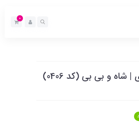
0
شاه و بی بی (کد 0406)