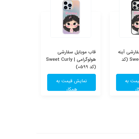
ارشی آینه
قاب موبایل سفارشی
قاب موبایل س
ای | Sweet Curly (کد
هولوگرامی | Sweet Curly
شفاف | e
(کد 0599)
(کد 0598)
مت به
نمایش قیمت به
نمایش قی
ر
همکار
همکا