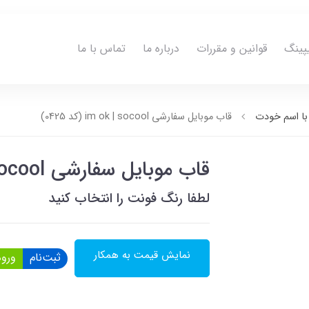
پینگ
قوانین و مقررات
درباره ما
تماس با ما
ا اسم خودت
قاب موبایل سفارشی im ok | socool (کد 0425)
قاب موبایل سفارشی im ok | socool (کد 0425)
لطفا رنگ فونت را انتخاب کنید
نمایش قیمت به همکار
ثبت‌نام
ورود