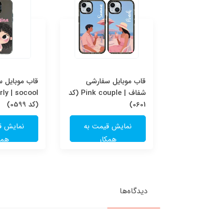
قاب موبایل سفارشی Pink
قاب موبایل سفارشی
قاب موبایل 
couple | socool (کد
شفاف | Pink couple (کد
ly | socool
0601)
(کد 0599)
یمت به
نمایش قیمت به
نمایش ق
ار
همکار
همک
دیدگاه‌ها