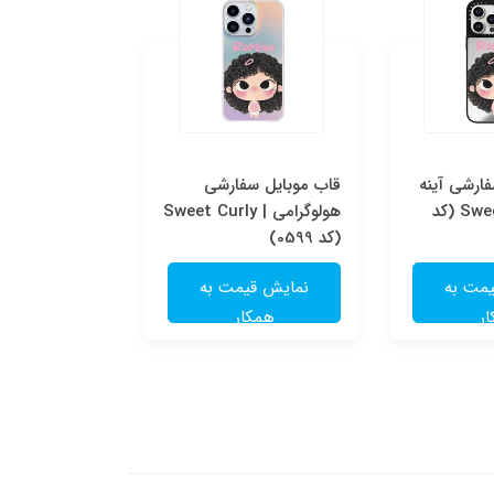
ارشی آینه
قاب موبایل سفارشی
قاب موبایل س
ای | Sweet Curly (کد
هولوگرامی | Sweet Curly
شفاف | e
(کد 0599)
(کد 0598)
مت به
نمایش قیمت به
نمایش قی
ر
همکار
همکا