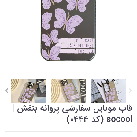
قاب موبایل سفارشی پروانه بنفش |
socool (کد 0444)