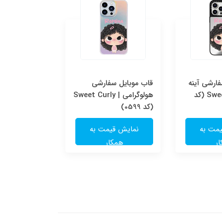
ارشی آینه
قاب موبایل سفارشی
قاب موبایل س
ای | Sweet Curly (کد
هولوگرامی | Sweet Curly
شفاف | e
(کد 0599)
(کد 0598)
مت به
نمایش قیمت به
نمایش قی
ر
همکار
همکا