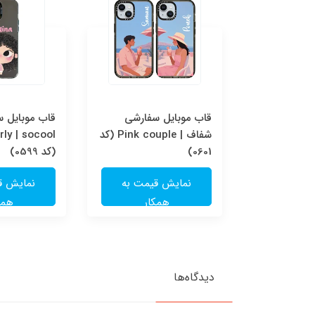
قاب موبایل سفارشی Pink
قاب موبایل سفارشی
قاب موبایل 
couple | socool (کد
شفاف | Pink couple (کد
ly | socool
0601)
(کد 0599)
یمت به
نمایش قیمت به
نمایش ق
ار
همکار
همک
دیدگاه‌ها