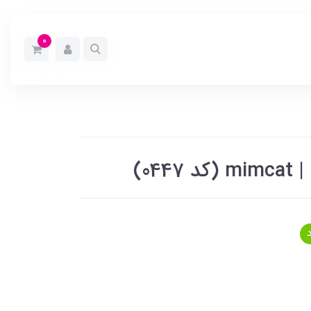
0
04)