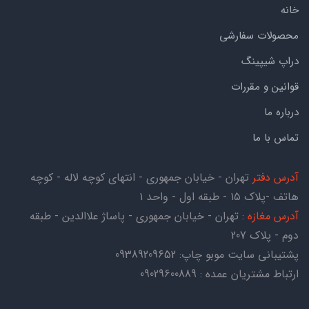
خانه
محصولات سفارشی
دراپ شیپینگ
قوانین و مقررات
درباره ما
تماس با ما
آدرس دفتر
تهران - خیابان جمهوری - انتهای کوچه لاله - کوچه
هاتف -پلاک ۱۵ - طبقه اول - واحد ۱
آدرس مغازه
: تهران - خیابان جمهوری - پاساژ علاالدین - طبقه
دوم - پلاک 207
پشتیبانی سایت موبو چاپ:
09389209652
ارتباط مشتریان عمده : 09029600889