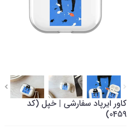
کاور ایرپاد سفارشی | خپل (کد
0459)