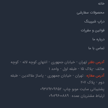
خانه
محصولات سفارشی
دراپ شیپینگ
قوانین و مقررات
درباره ما
تماس با ما
آدرس دفتر
تهران - خیابان جمهوری - انتهای کوچه لاله - کوچه
هاتف -پلاک ۱۵ - طبقه اول - واحد ۱
آدرس مغازه
: تهران - خیابان جمهوری - پاساژ علاالدین - طبقه
دوم - پلاک 207
پشتیبانی سایت موبو چاپ:
09389209652
ارتباط مشتریان عمده : 09029600889