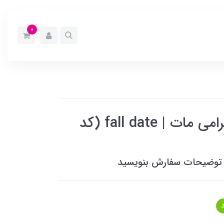
0
قاب موبایل سفارشی هولوگرامی مات | fall date (کد
خل توضیحات سفارش بنویسید