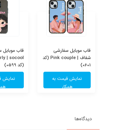
قاب موبایل سفارشی Pink
قاب موبایل سفارشی
قاب موبایل 
couple | socool (کد
شفاف | Pink couple (کد
ly | socool
0601)
(کد 0599)
یمت به
نمایش قیمت به
نمایش ق
ار
همکار
همک
دیدگاه‌ها