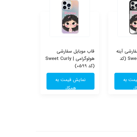
ارشی آینه
قاب موبایل سفارشی
قاب موبایل س
ای | Sweet Curly (کد
هولوگرامی | Sweet Curly
شفاف | e
(کد 0599)
(کد 0598)
مت به
نمایش قیمت به
نمایش قی
ر
همکار
همکا