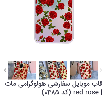
قاب موبایل سفارشی هولوگرامی مات
| red rose (کد 0485)