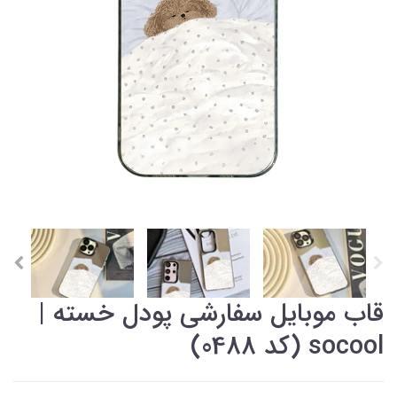
قاب موبایل سفارشی پودل خسته |
socool (کد 0488)