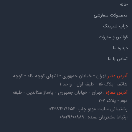
خانه
محصولات سفارشی
دراپ شیپینگ
قوانین و مقررات
درباره ما
تماس با ما
آدرس دفتر
تهران - خیابان جمهوری - انتهای کوچه لاله - کوچه
هاتف -پلاک ۱۵ - طبقه اول - واحد ۱
آدرس مغازه
: تهران - خیابان جمهوری - پاساژ علاالدین - طبقه
دوم - پلاک 207
پشتیبانی سایت موبو چاپ:
09389209652
ارتباط مشتریان عمده : 09029600889