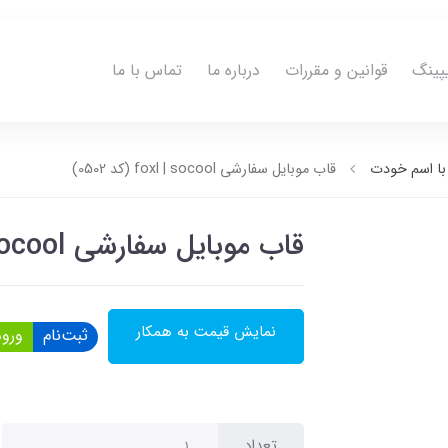
پینگ
قوانین و مقررات
درباره ما
تماس با ما
ا اسم خودت
قاب موبایل سفارشی foxl | socool (کد 0502)
قاب موبایل سفارشی foxl | socool (کد 0502)
نمایش قیمت به همکار
ثبت‌نام
ورود
تعداد