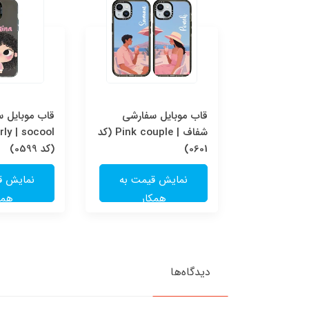
قاب موبایل سفارشی Pink
قاب موبایل سفارشی
قاب موبایل 
couple | socool (کد
شفاف | Pink couple (کد
ly | socool
0601)
(کد 0599)
یمت به
نمایش قیمت به
نمایش ق
ار
همکار
همک
دیدگاه‌ها