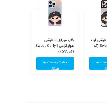
ارشی آینه
قاب موبایل سفارشی
قاب موبایل س
ای | Sweet Curly (کد
هولوگرامی | Sweet Curly
شفاف | e
(کد 0599)
(کد 0598)
مت به
نمایش قیمت به
نمایش قی
ر
همکار
همکا