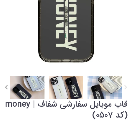
قاب موبایل سفارشی شفاف | money
(کد 0507)