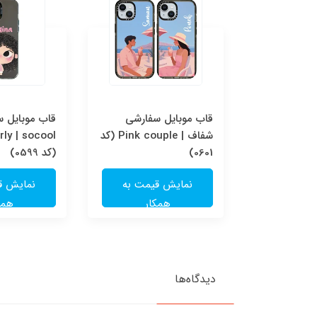
قاب موبایل سفارشی Pink
قاب موبایل سفارشی
قاب موبایل 
couple | socool (کد
شفاف | Pink couple (کد
ly | socool
0601)
(کد 0599)
یمت به
نمایش قیمت به
نمایش ق
ار
همکار
همک
دیدگاه‌ها