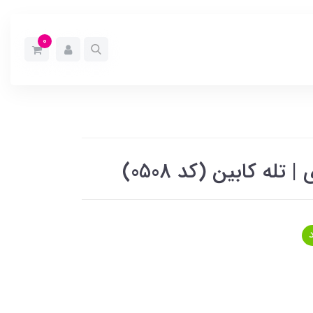
0
له کابین (کد 0508)