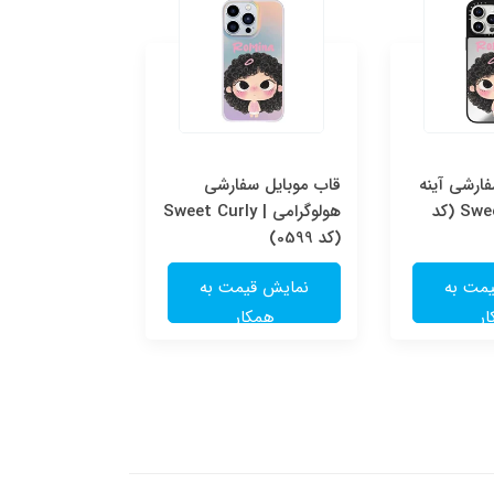
ارشی آینه
قاب موبایل سفارشی
قاب موبایل س
ای | Sweet Curly (کد
هولوگرامی | Sweet Curly
شفاف | e
(کد 0599)
(کد 0598)
مت به
نمایش قیمت به
نمایش قی
ر
همکار
همکا