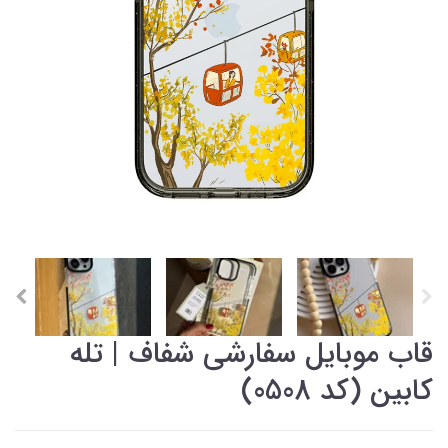
قاب موبایل سفارشی شفاف | تله
کابین (کد 0508)