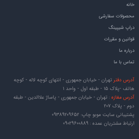
خانه
محصولات سفارشی
دراپ شیپینگ
قوانین و مقررات
درباره ما
تماس با ما
آدرس دفتر
تهران - خیابان جمهوری - انتهای کوچه لاله - کوچه
هاتف -پلاک ۱۵ - طبقه اول - واحد ۱
آدرس مغازه
: تهران - خیابان جمهوری - پاساژ علاالدین - طبقه
دوم - پلاک 207
پشتیبانی سایت موبو چاپ:
09389209652
ارتباط مشتریان عمده : 09029600889