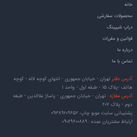
خانه
محصولات سفارشی
دراپ شیپینگ
قوانین و مقررات
درباره ما
تماس با ما
آدرس دفتر
تهران - خیابان جمهوری - انتهای کوچه لاله - کوچه
هاتف -پلاک ۱۵ - طبقه اول - واحد ۱
آدرس مغازه
: تهران - خیابان جمهوری - پاساژ علاالدین - طبقه
دوم - پلاک 207
پشتیبانی سایت موبو چاپ:
09389209652
ارتباط مشتریان عمده : 09029600889