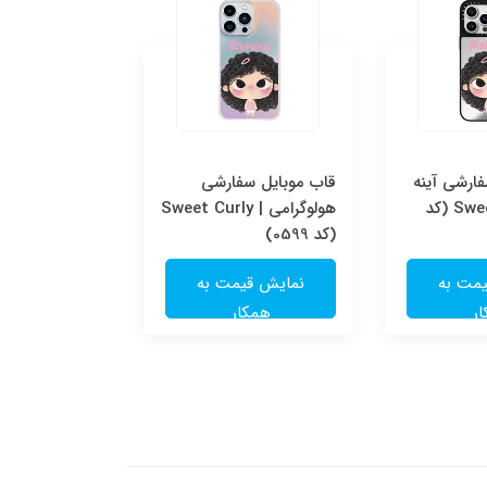
ارشی آینه
قاب موبایل سفارشی
قاب موبایل س
ای | Sweet Curly (کد
هولوگرامی | Sweet Curly
شفاف | e
(کد 0599)
(کد 0598)
مت به
نمایش قیمت به
نمایش قی
ر
همکار
همکا