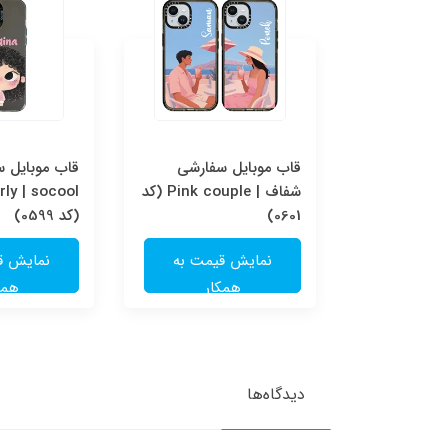
قاب موبایل سفارشی Pink
قاب موبایل سفارشی
قاب موبایل 
couple | socool (کد
شفاف | Pink couple (کد
ly | socool
0601)
(کد 0599)
یمت به
نمایش قیمت به
نمایش ق
ار
همکار
همک
دیدگاه‌ها