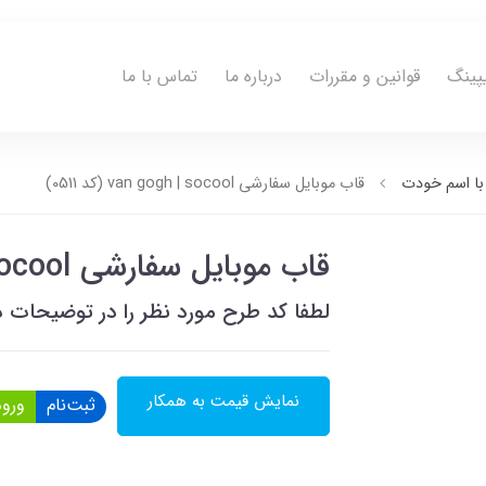
پینگ
قوانین و مقررات
درباره ما
تماس با ما
ا اسم خودت
قاب موبایل سفارشی van gogh | socool (کد 0511)
قاب موبایل سفارشی van gogh | socool (کد 0511)
لطفا کد طرح مورد نظر را در توضیحات ذ
نمایش قیمت به همکار
ثبت‌نام
ورود