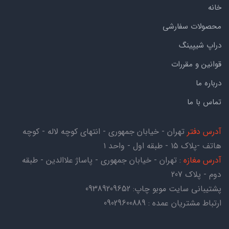
خانه
محصولات سفارشی
دراپ شیپینگ
قوانین و مقررات
درباره ما
تماس با ما
آدرس دفتر
تهران - خیابان جمهوری - انتهای کوچه لاله - کوچه
هاتف -پلاک ۱۵ - طبقه اول - واحد ۱
آدرس مغازه
: تهران - خیابان جمهوری - پاساژ علاالدین - طبقه
دوم - پلاک 207
پشتیبانی سایت موبو چاپ:
09389209652
ارتباط مشتریان عمده : 09029600889