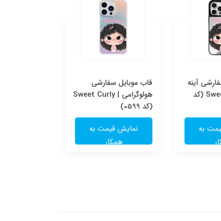
ارشی آینه
قاب موبایل سفارشی
قاب موبایل س
ای | Sweet Curly (کد
هولوگرامی | Sweet Curly
شفاف | e
(کد 0599)
(کد 0598)
مت به
نمایش قیمت به
نمایش قی
ر
همکار
همکا