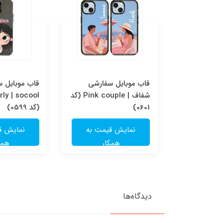
قاب موبایل سفارشی Pink
قاب موبایل سفارشی
قاب موبایل 
couple | socool (کد
شفاف | Pink couple (کد
ly | socool
0601)
(کد 0599)
یمت به
نمایش قیمت به
نمایش ق
ار
همکار
همک
دیدگاه‌ها