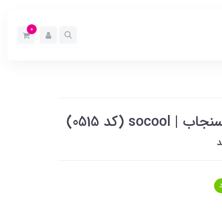
0
s (کد 0515)
د