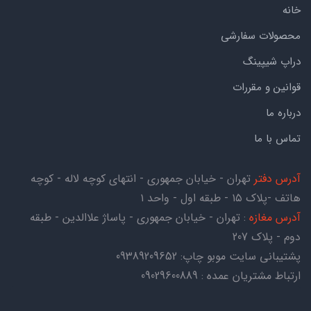
خانه
محصولات سفارشی
دراپ شیپینگ
قوانین و مقررات
درباره ما
تماس با ما
آدرس دفتر
تهران - خیابان جمهوری - انتهای کوچه لاله - کوچه
هاتف -پلاک ۱۵ - طبقه اول - واحد ۱
آدرس مغازه
: تهران - خیابان جمهوری - پاساژ علاالدین - طبقه
دوم - پلاک 207
پشتیبانی سایت موبو چاپ:
09389209652
ارتباط مشتریان عمده : 09029600889